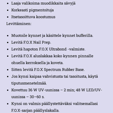
Laaja valikoima muodikkaita sävyjä
Korkeasti pigmentoituja
Itsetasoittuva koostumus
Levittäminen:
Muotoile kynnet ja käsittele kynnet bufferilla.
Levitä F.O.X Nail Prep.
Levitä hapoton F.O.X Ultrabond -valmiste.
Levitä F.O.X aluslakkaa koko kynnen pinnalle
ohuella kerroksella ja koveta.
Sitten levitä F.O.X Spectrum Rubber Base.
Jos kynsi kaipaa vahvistusta tai tasoitusta, käytä
tiputusmenetelmää.
Kovettuu 36 W UV-uunissa – 2 min; 48 W LED/UV-
uunissa – 30–60 s.
Kynsi on valmis päällystettäväksi valitsemallasi
F.O.X-sarjan päällyslakalla.