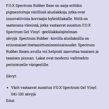
F.O.X Spectrum Rubber Base on sarja erittäin
pigmentoituja värillisiä aluslakkoja, jotka ovat
innovatiivisia korvaajia hybridilakalle. Niitä on
saatavana väreissä, jotka vastaavat suositun F.O.X
Spectrum Gel Vinyl -geelilakkalajitelman
sävyjä. Spectrum Rubber -kovilla aluslakoilla on
erinomaiset itsetasoittumisominaisuudet. Spectrum
Rubber Basen avulla voi helposti saavuttaa tasaisen ja
tasaisen pinnan. Lakat ovat moderni vaihtoehto
perinteiselle värigeelille.
Sävyt:
Värit vastaavat suositun F.O.X Spectrum Gel Vinyl
041-120 sävyjä
Edut: