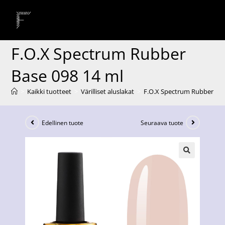
F.O.X Spectrum Rubber
Base 098 14 ml
>
Kaikki tuotteet
>
Värilliset aluslakat
>
F.O.X Spectrum Rubber Bas
Edellinen tuote
Seuraava tuote