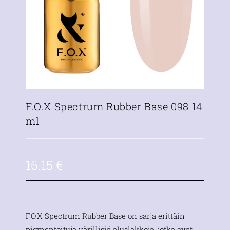
F.O.X Spectrum Rubber Base 098 14
ml
16.15
€
F.O.X Spectrum Rubber Base on sarja erittäin
pigmentoituja värillisiä aluslakkoja, jotka ovat