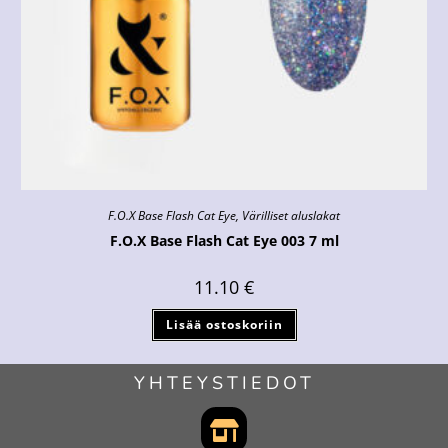
F.O.X Base Flash Cat Eye
,
Värilliset aluslakat
F.O.X Base Flash Cat Eye 003 7 ml
11.10
€
Lisää ostoskoriin
YHTEYSTIEDOT