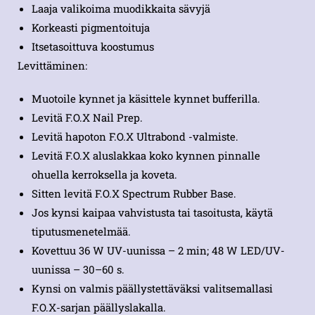
Laaja valikoima muodikkaita sävyjä
Korkeasti pigmentoituja
Itsetasoittuva koostumus
Levittäminen:
Muotoile kynnet ja käsittele kynnet bufferilla.
Levitä F.O.X Nail Prep.
Levitä hapoton F.O.X Ultrabond -valmiste.
Levitä F.O.X aluslakkaa koko kynnen pinnalle
ohuella kerroksella ja koveta.
Sitten levitä F.O.X Spectrum Rubber Base.
Jos kynsi kaipaa vahvistusta tai tasoitusta, käytä
tiputusmenetelmää.
Kovettuu 36 W UV-uunissa – 2 min; 48 W LED/UV-
uunissa – 30–60 s.
Kynsi on valmis päällystettäväksi valitsemallasi
F.O.X-sarjan päällyslakalla.