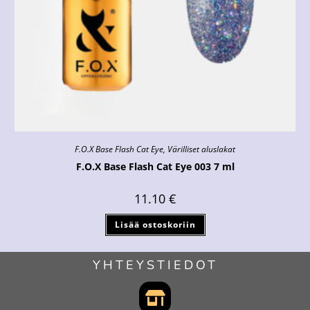
F.O.X Base Flash Cat Eye
,
Värilliset aluslakat
F.O.X Base Flash Cat Eye 003 7 ml
11.10
€
Lisää ostoskoriin
YHTEYSTIEDOT