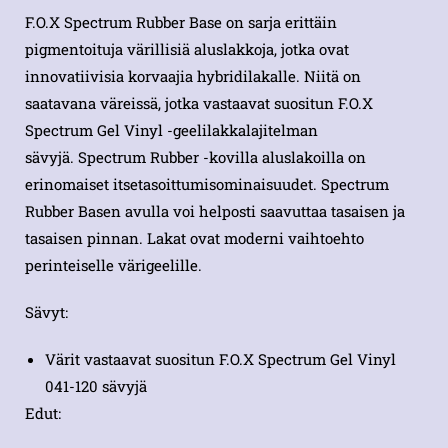
F.O.X Spectrum Rubber Base on sarja erittäin
pigmentoituja värillisiä aluslakkoja, jotka ovat
innovatiivisia korvaajia hybridilakalle. Niitä on
saatavana väreissä, jotka vastaavat suositun F.O.X
Spectrum Gel Vinyl -geelilakkalajitelman
sävyjä. Spectrum Rubber -kovilla aluslakoilla on
erinomaiset itsetasoittumisominaisuudet. Spectrum
Rubber Basen avulla voi helposti saavuttaa tasaisen ja
tasaisen pinnan. Lakat ovat moderni vaihtoehto
perinteiselle värigeelille.
Sävyt:
Värit vastaavat suositun F.O.X Spectrum Gel Vinyl
041-120 sävyjä
Edut: