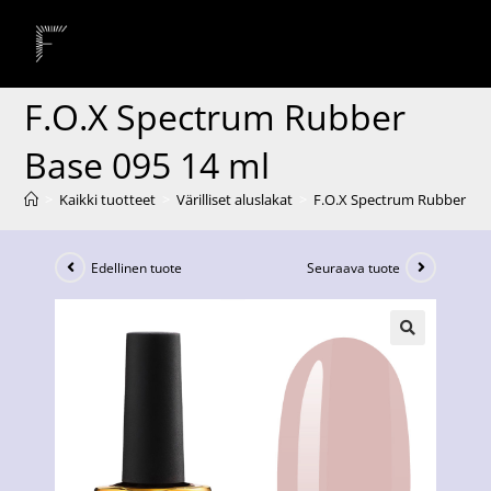
F.O.X Spectrum Rubber
Base 095 14 ml
>
Kaikki tuotteet
>
Värilliset aluslakat
>
F.O.X Spectrum Rubber Bas
Edellinen tuote
Seuraava tuote