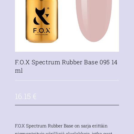
F.O.X Spectrum Rubber Base 095 14
ml
16.15
€
F.O.X Spectrum Rubber Base on sarja erittäin
pigmentoituja värillisiä aluslakkoja, jotka ovat