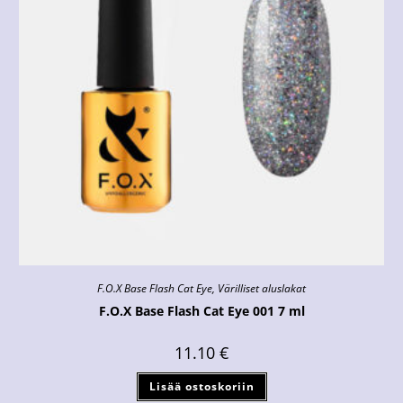
F.O.X Base Flash Cat Eye
,
Värilliset aluslakat
F.O.X Base Flash Cat Eye 001 7 ml
11.10
€
Lisää ostoskoriin