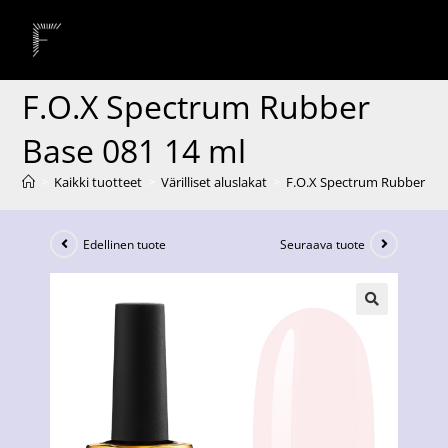
F.O.X Spectrum Rubber
Base 081 14 ml
>
Kaikki tuotteet
>
Värilliset aluslakat
>
F.O.X Spectrum Rubber Bas
Edellinen tuote
Seuraava tuote