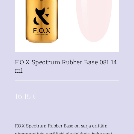
F.O.X Spectrum Rubber Base 081 14
ml
16.15
€
F.O.X Spectrum Rubber Base on sarja erittäin
pigmentoituja värillisiä aluslakkoja, jotka ovat