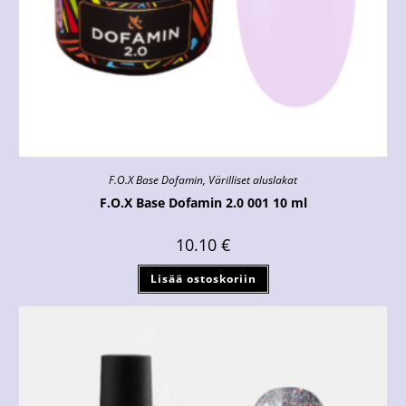
F.O.X Base Dofamin
,
Värilliset aluslakat
F.O.X Base Dofamin 2.0 001 10 ml
10.10
€
Lisää ostoskoriin