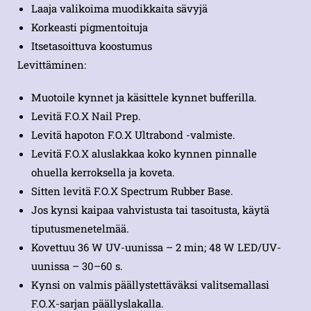
Laaja valikoima muodikkaita sävyjä
Korkeasti pigmentoituja
Itsetasoittuva koostumus
Levittäminen:
Muotoile kynnet ja käsittele kynnet bufferilla.
Levitä F.O.X Nail Prep.
Levitä hapoton F.O.X Ultrabond -valmiste.
Levitä F.O.X aluslakkaa koko kynnen pinnalle
ohuella kerroksella ja koveta.
Sitten levitä F.O.X Spectrum Rubber Base.
Jos kynsi kaipaa vahvistusta tai tasoitusta, käytä
tiputusmenetelmää.
Kovettuu 36 W UV-uunissa – 2 min; 48 W LED/UV-
uunissa – 30–60 s.
Kynsi on valmis päällystettäväksi valitsemallasi
F.O.X-sarjan päällyslakalla.