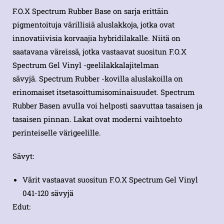
F.O.X Spectrum Rubber Base on sarja erittäin
pigmentoituja värillisiä aluslakkoja, jotka ovat
innovatiivisia korvaajia hybridilakalle. Niitä on
saatavana väreissä, jotka vastaavat suositun F.O.X
Spectrum Gel Vinyl -geelilakkalajitelman
sävyjä. Spectrum Rubber -kovilla aluslakoilla on
erinomaiset itsetasoittumisominaisuudet. Spectrum
Rubber Basen avulla voi helposti saavuttaa tasaisen ja
tasaisen pinnan. Lakat ovat moderni vaihtoehto
perinteiselle värigeelille.
Sävyt:
Värit vastaavat suositun F.O.X Spectrum Gel Vinyl
041-120 sävyjä
Edut: