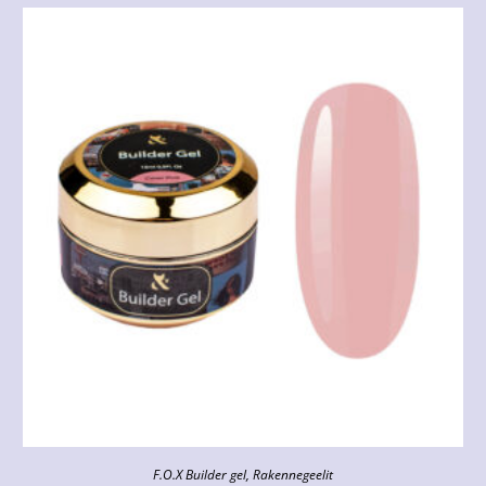
F.O.X Builder gel
,
Rakennegeelit