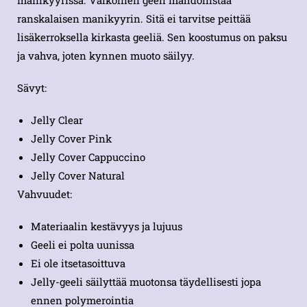
manikyyrissa. Valkoinen geeli mahdollistaa
ranskalaisen manikyyrin. Sitä ei tarvitse peittää
lisäkerroksella kirkasta geeliä. Sen koostumus on paksu
ja vahva, joten kynnen muoto säilyy.
Sävyt:
Jelly Clear
Jelly Cover Pink
Jelly Cover Cappuccino
Jelly Cover Natural
Vahvuudet:
Materiaalin kestävyys ja lujuus
Geeli ei polta uunissa
Ei ole itsetasoittuva
Jelly-geeli säilyttää muotonsa täydellisesti jopa
ennen polymerointia