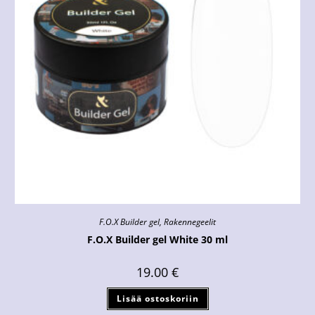
F.O.X Builder gel
,
Rakennegeelit
F.O.X Builder gel White 30 ml
19.00
€
Lisää ostoskoriin