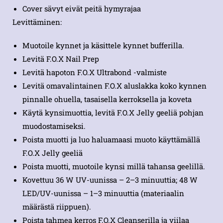
Cover sävyt eivät peitä hymyrajaa
Levittäminen:
Muotoile kynnet ja käsittele kynnet bufferilla.
Levitä F.O.X Nail Prep
Levitä hapoton F.O.X Ultrabond -valmiste
Levitä omavalintainen F.O.X aluslakka koko kynnen
pinnalle ohuella, tasaisella kerroksella ja koveta
Käytä kynsimuottia, levitä F.O.X Jelly geeliä pohjan
muodostamiseksi.
Poista muotti ja luo haluamaasi muoto käyttämällä
F.O.X Jelly geeliä
Poista muotti, muotoile kynsi millä tahansa geelillä.
Kovettuu 36 W UV-uunissa – 2–3 minuuttia; 48 W
LED/UV-uunissa – 1–3 minuuttia (materiaalin
määrästä riippuen).
Poista tahmea kerros F.O.X Cleanserilla ja viilaa