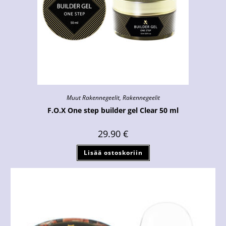
Muut Rakennegeelit
,
Rakennegeelit
F.O.X One step builder gel Clear 50 ml
29.90
€
Lisää ostoskoriin