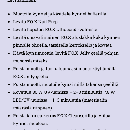
Levittäminen:
Muotoile kynnet ja käsittele kynnet bufferilla.
Levitä F.O.X Nail Prep
Levitä hapoton F.O.X Ultrabond -valmiste
Levitä omavalintainen F.O.X aluslakka koko kynnen
pinnalle ohuella, tasaisella kerroksella ja koveta
Käytä kynsimuottia, levitä F.O.X Jelly geeliä pohjan
muodostamiseksi.
Poista muotti ja luo haluamaasi muoto käyttämällä
F.O.X Jelly geeliä
Poista muotti, muotoile kynsi millä tahansa geelillä.
Kovettuu 36 W UV-uunissa – 2–3 minuuttia; 48 W
LED/UV-uunissa – 1–3 minuuttia (materiaalin
määrästä riippuen).
Poista tahmea kerros F.O.X Cleanserilla ja viilaa
kynnet muotoon.