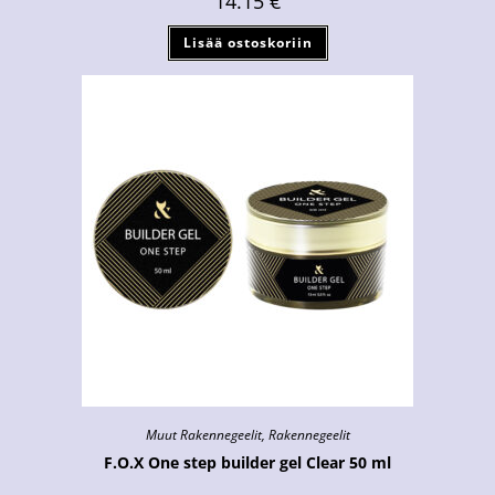
14.15
€
Lisää ostoskoriin
Muut Rakennegeelit
,
Rakennegeelit
F.O.X One step builder gel Clear 50 ml