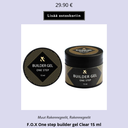
29.90
€
Lisää ostoskoriin
Muut Rakennegeelit
,
Rakennegeelit
F.O.X One step builder gel Clear 15 ml