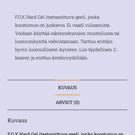
F.O.X Hard Gel itsetasoittuva geeli, jonka
koostumus on juokseva. Ei vaadi viilaamista.
Voidaan käyttää rakennekynsien muotoilussa tai
luonnonkynttä vahvistamaan. Tarttuu erittäin
hyvin luonnolliseen kynteen. Luo täydellisen C-
kaaren ja erottuu kestävyydellään.
KUVAUS
ARVIOT (0)
Kuvaus
F.O.X Hard Gel itsetasoittuva geeli, jonka koostumus on