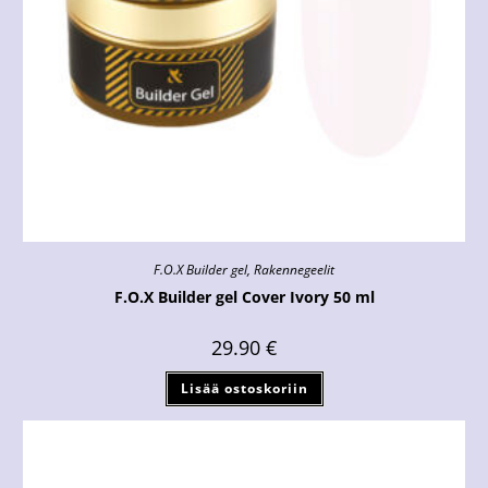
F.O.X Builder gel
,
Rakennegeelit
F.O.X Builder gel Cover Ivory 50 ml
29.90
€
Lisää ostoskoriin