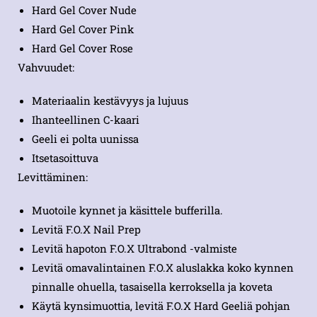
Hard Gel Cover Nude
Hard Gel Cover Pink
Hard Gel Cover Rose
Vahvuudet:
Materiaalin kestävyys ja lujuus
Ihanteellinen C-kaari
Geeli ei polta uunissa
Itsetasoittuva
Levittäminen:
Muotoile kynnet ja käsittele bufferilla.
Levitä F.O.X Nail Prep
Levitä hapoton F.O.X Ultrabond -valmiste
Levitä omavalintainen F.O.X aluslakka koko kynnen
pinnalle ohuella, tasaisella kerroksella ja koveta
Käytä kynsimuottia, levitä F.O.X Hard Geeliä pohjan