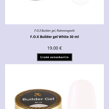
F.O.X Builder gel
,
Rakennegeelit
F.O.X Builder gel White 30 ml
19.00
€
Lisää ostoskoriin