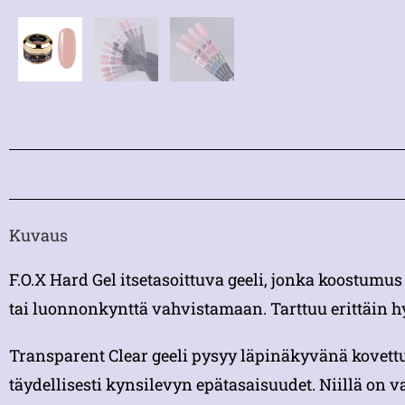
Kuvaus
F.O.X Hard Gel itsetasoittuva geeli, jonka koostum
tai luonnonkynttä vahvistamaan. Tarttuu erittäin h
Transparent Clear geeli pysyy läpinäkyvänä kovettu
täydellisesti kynsilevyn epätasaisuudet. Niillä on v