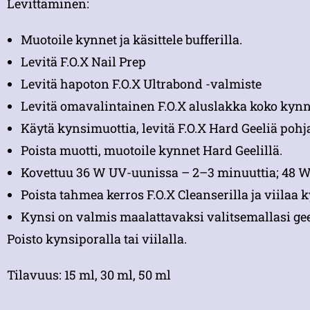
Levittäminen:
Muotoile kynnet ja käsittele bufferilla.
Levitä F.O.X Nail Prep
Levitä hapoton F.O.X Ultrabond -valmiste
Levitä omavalintainen F.O.X aluslakka koko kynnen
Käytä kynsimuottia, levitä F.O.X Hard Geeliä po
Poista muotti, muotoile kynnet Hard Geelillä.
Kovettuu 36 W UV-uunissa – 2–3 minuuttia; 48 W
Poista tahmea kerros F.O.X Cleanserilla ja viilaa
Kynsi on valmis maalattavaksi valitsemallasi geel
Poisto kynsiporalla tai viilalla.
Tilavuus: 15 ml, 30 ml, 50 ml