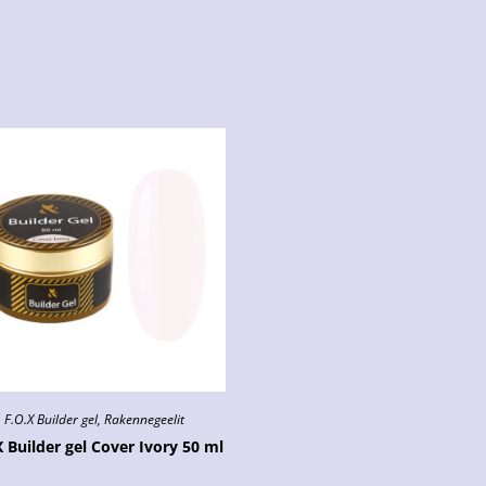
F.O.X Builder gel
,
Rakennegeelit
X Builder gel Cover Ivory 50 ml