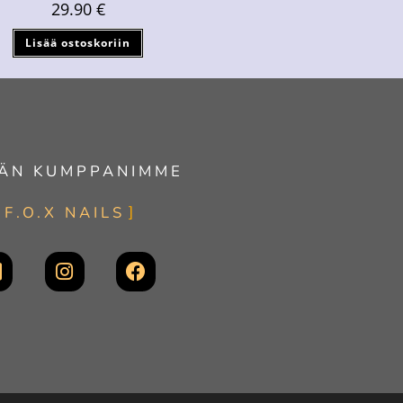
29.90
€
Lisää ostoskoriin
ÄN KUMPPANIMME
F.O.X NAILS