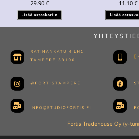
29.90
€
11.10
€
Lisää ostoskoriin
Lisää ostosko
YHTEYSTIE
RATINANKATU 4 LH1
TAMPERE 33100
@FORTISTAMPERE
S
INFO@STUDIOFORTIS.FI
F
Fortis Tradehouse Oy (y-tu