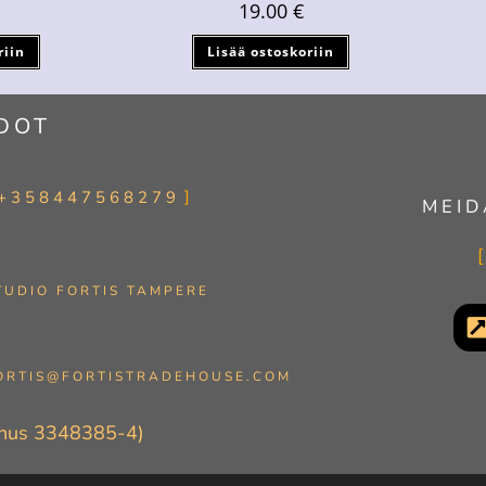
19.00
€
riin
Lisää ostoskoriin
DOT
+358447568279
MEID
TUDIO FORTIS TAMPERE
ORTIS@FORTISTRADEHOUSE.COM
nnus 3348385-4)