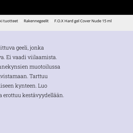
ki tuotteet
>
Rakennegeelit
>
F.O.X Hard gel Cover Nude 15 ml
ittuva geeli, jonka
. Ei vaadi viilaamista.
nnekynsien muotoilussa
hvistamaan. Tarttuu
liseen kynteen. Luo
a erottuu kestävyydellään.