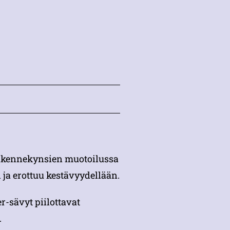
 rakennekynsien muotoilussa
 ja erottuu kestävyydellään.
-sävyt piilottavat
.