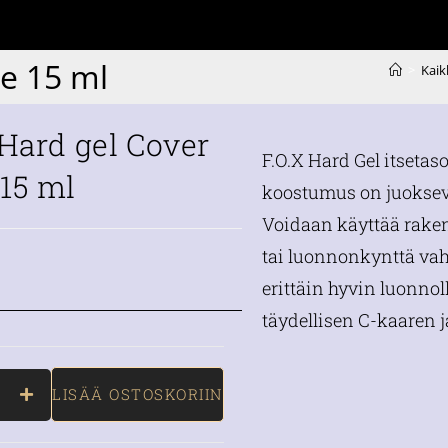
e 15 ml
>
Kaik
 Hard gel Cover
F.O.X Hard Gel itsetaso
15 ml
koostumus on juokseva
Voidaan käyttää rake
tai luonnonkynttä va
erittäin hyvin luonnol
täydellisen C-kaaren j
LISÄÄ OSTOSKORIIN