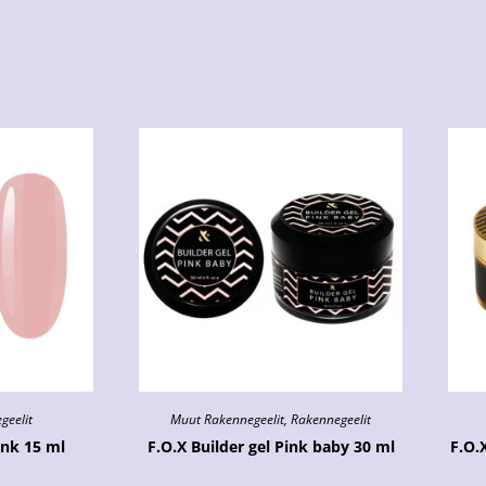
geelit
Muut Rakennegeelit
,
Rakennegeelit
ink 15 ml
F.O.X Builder gel Pink baby 30 ml
F.O.