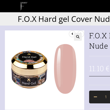
F.O.X Hard gel Cover Nud
F.O.X
Nude 
11.10
€