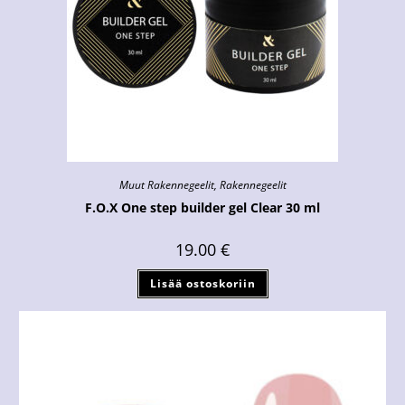
Muut Rakennegeelit
,
Rakennegeelit
F.O.X One step builder gel Clear 30 ml
19.00
€
Lisää ostoskoriin