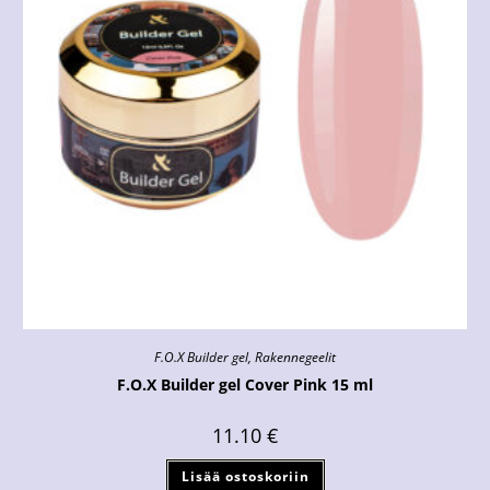
F.O.X Builder gel
,
Rakennegeelit
F.O.X Builder gel Cover Pink 15 ml
11.10
€
Lisää ostoskoriin