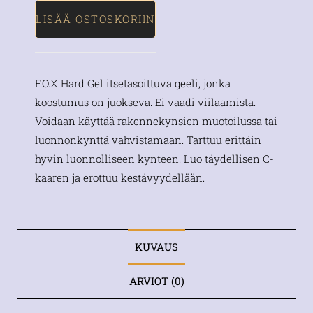
LISÄÄ OSTOSKORIIN
F.O.X Hard Gel itsetasoittuva geeli, jonka
koostumus on juokseva. Ei vaadi viilaamista.
Voidaan käyttää rakennekynsien muotoilussa tai
luonnonkynttä vahvistamaan. Tarttuu erittäin
hyvin luonnolliseen kynteen. Luo täydellisen C-
kaaren ja erottuu kestävyydellään.
KUVAUS
ARVIOT (0)