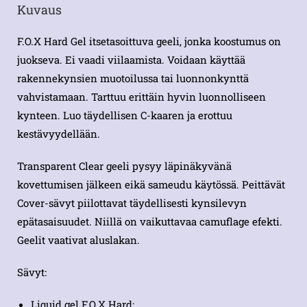
Kuvaus
F.O.X Hard Gel itsetasoittuva geeli, jonka koostumus on
juokseva. Ei vaadi viilaamista. Voidaan käyttää
rakennekynsien muotoilussa tai luonnonkynttä
vahvistamaan. Tarttuu erittäin hyvin luonnolliseen
kynteen. Luo täydellisen C-kaaren ja erottuu
kestävyydellään.
Transparent Clear geeli pysyy läpinäkyvänä
kovettumisen jälkeen eikä sameudu käytössä. Peittävät
Cover-sävyt piilottavat täydellisesti kynsilevyn
epätasaisuudet. Niillä on vaikuttavaa camuflage efekti.
Geelit vaativat aluslakan.
Sävyt:
Liquid gel F.O.X Hard: