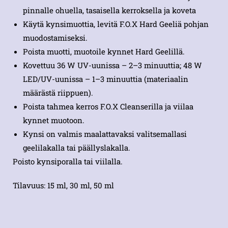
pinnalle ohuella, tasaisella kerroksella ja koveta
Käytä kynsimuottia, levitä F.O.X Hard Geeliä pohjan
muodostamiseksi.
Poista muotti, muotoile kynnet Hard Geelillä.
Kovettuu 36 W UV-uunissa – 2–3 minuuttia; 48 W
LED/UV-uunissa – 1–3 minuuttia (materiaalin
määrästä riippuen).
Poista tahmea kerros F.O.X Cleanserilla ja viilaa
kynnet muotoon.
Kynsi on valmis maalattavaksi valitsemallasi
geelilakalla tai päällyslakalla.
Poisto kynsiporalla tai viilalla.
Tilavuus: 15 ml, 30 ml, 50 ml