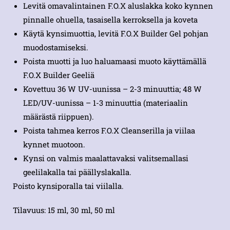
Levitä omavalintainen F.O.X aluslakka koko kynnen
pinnalle ohuella, tasaisella kerroksella ja koveta
Käytä kynsimuottia, levitä F.O.X Builder Gel pohjan
muodostamiseksi.
Poista muotti ja luo haluamaasi muoto käyttämällä
F.O.X Builder Geeliä
Kovettuu 36 W UV-uunissa – 2-3 minuuttia; 48 W
LED/UV-uunissa – 1-3 minuuttia (materiaalin
määrästä riippuen).
Poista tahmea kerros F.O.X Cleanserilla ja viilaa
kynnet muotoon.
Kynsi on valmis maalattavaksi valitsemallasi
geelilakalla tai päällyslakalla.
Poisto kynsiporalla tai viilalla.
Tilavuus: 15 ml, 30 ml, 50 ml