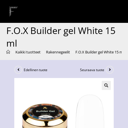
F.O.X Builder gel White 15
ml
>
Kaikki tuotteet
>
Rakennegeelit
>
F.O.X Builder gel White 15 ml
Edellinen tuote
Seuraava tuote