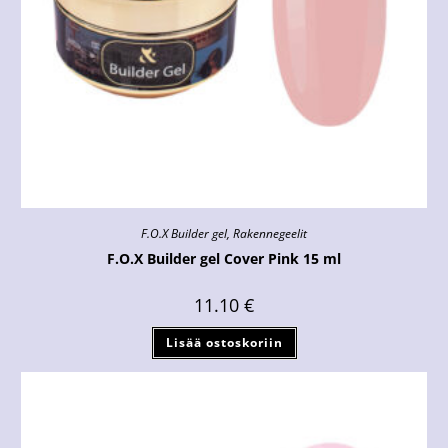
F.O.X Builder gel
,
Rakennegeelit
F.O.X Builder gel Cover Pink 15 ml
11.10
€
Lisää ostoskoriin