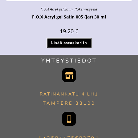
F.O.X Acryl gel Satin
,
Rakennegeelit
F.O.X Acryl gel Satin 005 (jar) 30 ml
19.20
€
Lisää ostoskoriin
YHTEYSTIEDOT
RATINANKATU 4 LH1
TAMPERE 33100