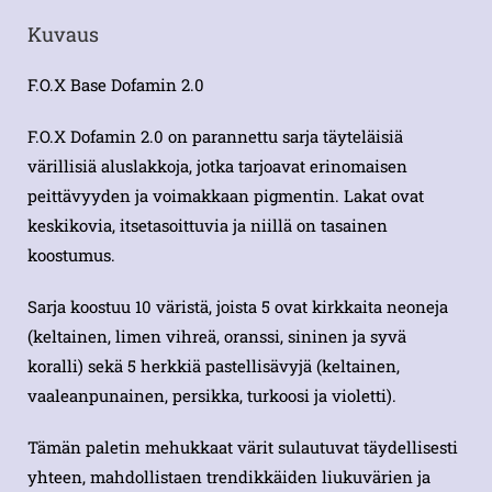
Kuvaus
F.O.X Base Dofamin 2.0
F.O.X Dofamin 2.0 on parannettu sarja täyteläisiä
värillisiä aluslakkoja, jotka tarjoavat erinomaisen
peittävyyden ja voimakkaan pigmentin. Lakat ovat
keskikovia, itsetasoittuvia ja niillä on tasainen
koostumus.
Sarja koostuu 10 väristä, joista 5 ovat kirkkaita neoneja
(keltainen, limen vihreä, oranssi, sininen ja syvä
koralli) sekä 5 herkkiä pastellisävyjä (keltainen,
vaaleanpunainen, persikka, turkoosi ja violetti).
Tämän paletin mehukkaat värit sulautuvat täydellisesti
yhteen, mahdollistaen trendikkäiden liukuvärien ja