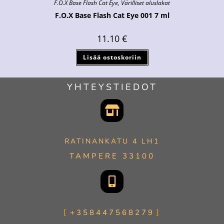
F.O.X Base Flash Cat Eye
,
Värilliset aluslakat
F.O.X Base Flash Cat Eye 001 7 ml
11.10
€
Lisää ostoskoriin
YHTEYSTIEDOT
RATINANKATU 4 LH1
TAMPERE 33100
+358447568279