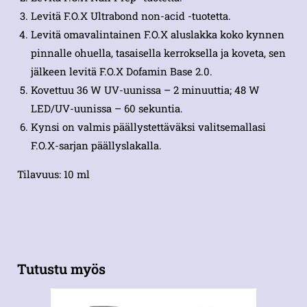
Levitä F.O.X Ultrabond non-acid -tuotetta.
Levitä omavalintainen F.O.X aluslakka koko kynnen
pinnalle ohuella, tasaisella kerroksella ja koveta, sen
jälkeen levitä F.O.X Dofamin Base 2.0.
Kovettuu 36 W UV-uunissa – 2 minuuttia; 48 W
LED/UV-uunissa – 60 sekuntia.
Kynsi on valmis päällystettäväksi valitsemallasi
F.O.X-sarjan päällyslakalla.
Tilavuus: 10 ml
Tutustu myös