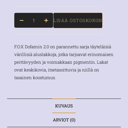
LISÄÄ OSTOSKORIIN
F.O.X Dofamin 2.0 on parannettu sarja täyteläisiä
värillisiä aluslakkoja, jotka tarjoavat erinomaisen
peittävyyden ja voimakkaan pigmentin. Lakat
ovat keskikovia, itsetasoittuvia ja niillä on
tasainen koostumus.
KUVAUS
ARVIOT (0)