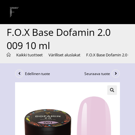
F.O.X Base Dofamin 2.0
009 10 ml
>
Kaikki tuotteet
>
Värilliset aluslakat
>
F.O.X Base Dofamin 2.0 009
Edellinen tuote
Seuraava tuote