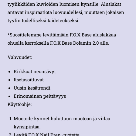
tyylikkäiden kuvioiden luomisen kynsille. Aluslakat
antavat inspiraatiota luovuudellesi, muuttaen jokaisen
tyylin todelliseksi taideteokseksi.
*Suosittelemme levittämään F.O.X Base aluslakkaa
ohuella kerroksella F.O.X Base Dofamin 2.0 alle.
Vahvuudet:
Kirkkaat neonsävyt
Itsetasoittuvat
Uusin kesätrendi
Erinomainen peittävyys
Käyttöohje:
Muotoile kynnet haluttuun muotoon ja viilaa
kynsipintaa.
Levitä F.O.X Nail Prep -tuotetta.