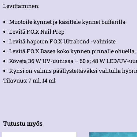
Levittäminen:
Muotoile kynnet ja käsittele kynnet bufferilla.
Levitä F.O.X Nail Prep
Levitä hapoton F.O.X Ultrabond -valmiste
Levitä F.O.X Basea koko kynnen pinnalle ohuella, 
Koveta 36 W UV-uunissa – 60 s; 48 W LED/UV-uun
Kynsi on valmis päällystettäväksi valitulla hybri
Tilavuus: 7 ml, 14 ml
Tutustu myös