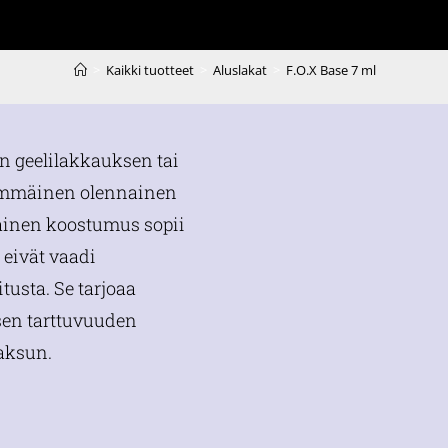
>
Kaikki tuotteet
>
Aluslakat
>
F.O.X Base 7 ml
on geelilakkauksen tai
immäinen olennainen
äinen koostumus sopii
a eivät vaadi
tusta. Se tarjoaa
sen tarttuvuuden
aksun.