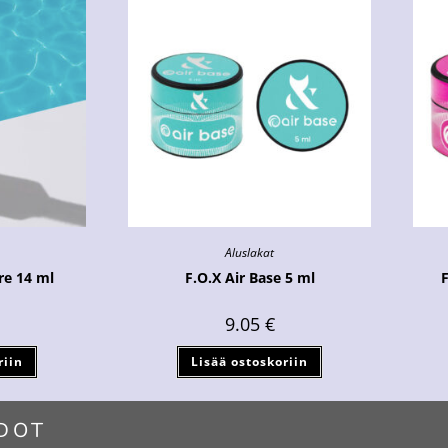
Aluslakat
re 14 ml
F.O.X Air Base 5 ml
F
9.05
€
riin
Lisää ostoskoriin
DOT