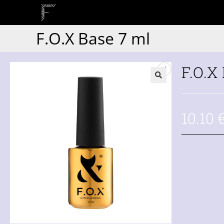
F.O.X Base 7 ml
F.O.X
10.10