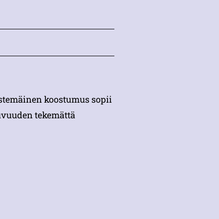
estemäinen koostumus sopii
ttuvuuden tekemättä