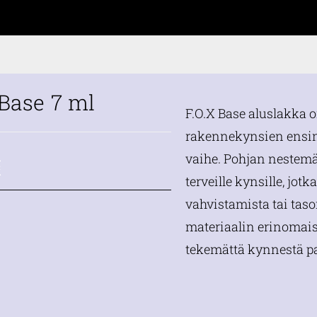
 Base 7 ml
F.O.X Base aluslakka 
rakennekynsien ens
vaihe. Pohjan nestem
€
terveille kynsille, jotk
vahvistamista tai tasoi
materiaalin erinomai
tekemättä kynnestä p