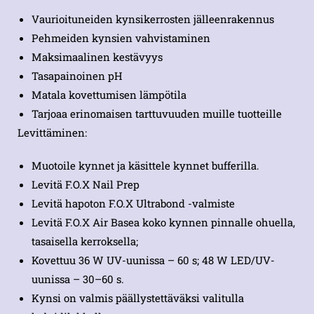
Vaurioituneiden kynsikerrosten jälleenrakennus
Pehmeiden kynsien vahvistaminen
Maksimaalinen kestävyys
Tasapainoinen pH
Matala kovettumisen lämpötila
Tarjoaa erinomaisen tarttuvuuden muille tuotteille
Levittäminen:
Muotoile kynnet ja käsittele kynnet bufferilla.
Levitä F.O.X Nail Prep
Levitä hapoton F.O.X Ultrabond -valmiste
Levitä F.O.X Air Basea koko kynnen pinnalle ohuella,
tasaisella kerroksella;
Kovettuu 36 W UV-uunissa – 60 s; 48 W LED/UV-
uunissa – 30–60 s.
Kynsi on valmis päällystettäväksi valitulla