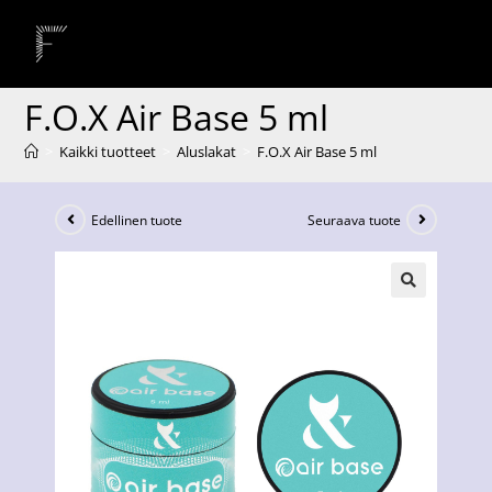
F.O.X Air Base 5 ml
>
Kaikki tuotteet
>
Aluslakat
>
F.O.X Air Base 5 ml
Edellinen tuote
Seuraava tuote