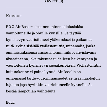
ARVIOT (0)
Kuvaus
F.O.X Air Base – elastinen mineraalialuslakka
vaurioituneille ja ohuille kynsille. Se täyttää
kynsilevyn vaurioituneet yläkerrokset ja paikantaa
niitä. Pohja sisältää wollastoniittia, mineraalia, jonka
ominaisuuksiensa ansiosta toimii mikrovahvistavana
täyteaineena, joka rakentaa uudelleen heikentynen ja
vaurioitunen kynsilevyn suojakerroksen. Wollastoniitin
kuiturakenne ei paina kynttä. Air Basella on
erinomaiset tarttuvuusominaisuudet, se lisää muotoilun
lujuutta jopa hyvinkin vaurioituneelle kynnelle. Se
kestää lämpötilan vaihteluita.
Edut: