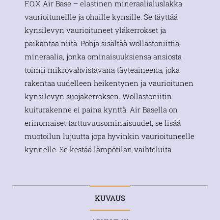
F.O.X Air Base – elastinen mineraalialuslakka
vaurioituneille ja ohuille kynsille. Se täyttää
kynsilevyn vaurioituneet yläkerrokset ja
paikantaa niitä. Pohja sisältää wollastoniittia,
mineraalia, jonka ominaisuuksiensa ansiosta
toimii mikrovahvistavana täyteaineena, joka
rakentaa uudelleen heikentynen ja vaurioitunen
kynsilevyn suojakerroksen. Wollastoniitin
kuiturakenne ei paina kynttä. Air Basella on
erinomaiset tarttuvuusominaisuudet, se lisää
muotoilun lujuutta jopa hyvinkin vaurioituneelle
kynnelle. Se kestää lämpötilan vaihteluita.
KUVAUS