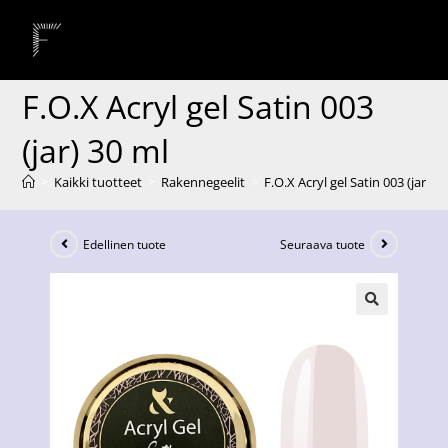
F.O.X Acryl gel Satin 003
(jar) 30 ml
>
Kaikki tuotteet
>
Rakennegeelit
>
F.O.X Acryl gel Satin 003 (jar) 3
Edellinen tuote
Seuraava tuote