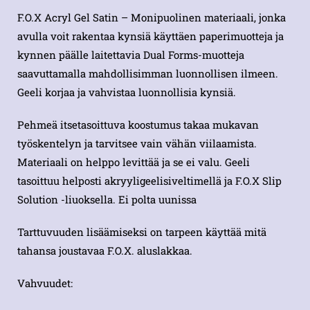
F.O.X Acryl Gel Satin – Monipuolinen materiaali, jonka
avulla voit rakentaa kynsiä käyttäen paperimuotteja ja
kynnen päälle laitettavia Dual Forms-muotteja
saavuttamalla mahdollisimman luonnollisen ilmeen.
Geeli korjaa ja vahvistaa luonnollisia kynsiä.
Pehmeä itsetasoittuva koostumus takaa mukavan
työskentelyn ja tarvitsee vain vähän viilaamista.
Materiaali on helppo levittää ja se ei valu. Geeli
tasoittuu helposti akryyligeelisiveltimellä ja F.O.X Slip
Solution -liuoksella. Ei polta uunissa
Tarttuvuuden lisäämiseksi on tarpeen käyttää mitä
tahansa joustavaa F.O.X. aluslakkaa.
Vahvuudet: