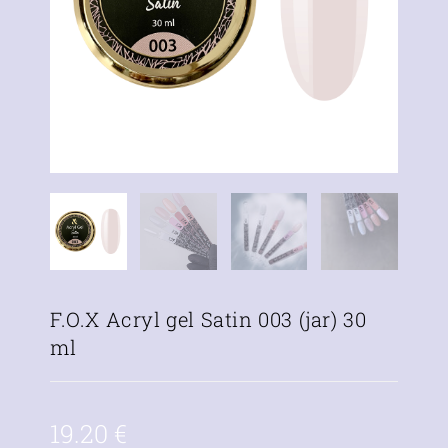
F.O.X Acryl gel Satin 003 (jar) 30
ml
19.20
€