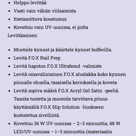
Helppo levittää
Vaati vain vähän viilaamista
Itsetasoittuva koostumus
Kovettuu vain UV-uunissa, ei polta
Levittäminen:
Muotoile kynnet ja käsittele kynnet bufferilla.
Levitä F.O.X Nail Prep
Levitä hapoton F.O.X Ultrabond -valmiste
Levitä omavalintainen F.O.X aluslakka koko kynnen
pinnalle ohuella, tasaisella kerroksella ja koveta
Levitä sopiva määrä F.O.X Acryl Gel Satin -geeliä.
Tasoita tuotetta ja muotoile tarvittava pituus
käyttämällä F.O.X Slip Solution -liuokseen
kostutettua sivellintä.
Kovettuu 36 W UV-uunissa – 2–3 minuuttia; 48 W
LED/UV-uunissa – 1–3 minuuttia (materiaalin