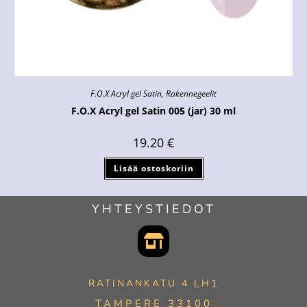
F.O.X Acryl gel Satin
,
Rakennegeelit
F.O.X Acryl gel Satin 005 (jar) 30 ml
19.20
€
Lisää ostoskoriin
YHTEYSTIEDOT
RATINANKATU 4 LH1
TAMPERE 33100