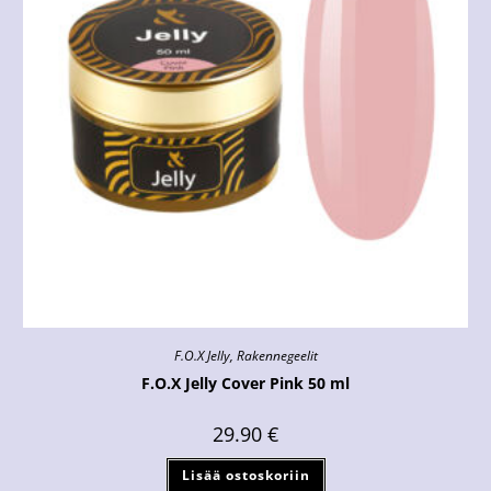
F.O.X Jelly
,
Rakennegeelit
F.O.X Jelly Cover Pink 50 ml
29.90
€
Lisää ostoskoriin