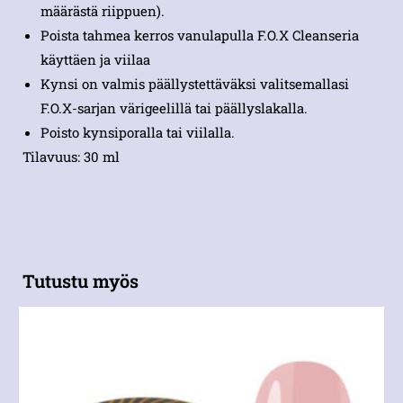
määrästä riippuen).
Poista tahmea kerros vanulapulla F.O.X Cleanseria
käyttäen ja viilaa
Kynsi on valmis päällystettäväksi valitsemallasi
F.O.X-sarjan värigeelillä tai päällyslakalla.
Poisto kynsiporalla tai viilalla.
Tilavuus: 30 ml
Tutustu myös