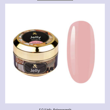
F.O.X Jelly
,
Rakennegeelit