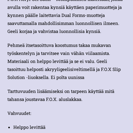
avulla voit rakentaa kynsiä käyttäen paperimuotteja ja
kynnen päälle laitettavia Dual Forms-muotteja
saavuttamalla mahdollisimman luonnollisen ilmeen.
Geeli korjaa ja vahvistaa luonnollisia kynsiä.
Pehmeä itsetasoittuva koostumus takaa mukavan
työskentelyn ja tarvitsee vain vähän viilaamista.
Materiaali on helppo levittää ja se ei valu. Geeli
tasoittuu helposti akryyligeelisiveltimellä ja F.O.X Slip
Solution -liuoksella. Ei polta uunissa
Tarttuvuuden lisäämiseksi on tarpeen käyttää mitä
tahansa joustavaa F.O.X. aluslakkaa.
Vahvuudet:
Helppo levittää