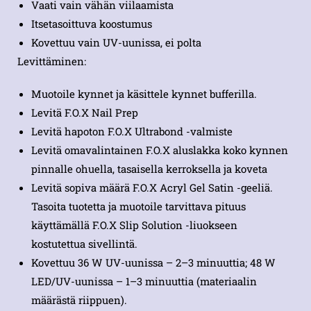
Vaati vain vähän viilaamista
Itsetasoittuva koostumus
Kovettuu vain UV-uunissa, ei polta
Levittäminen:
Muotoile kynnet ja käsittele kynnet bufferilla.
Levitä F.O.X Nail Prep
Levitä hapoton F.O.X Ultrabond -valmiste
Levitä omavalintainen F.O.X aluslakka koko kynnen
pinnalle ohuella, tasaisella kerroksella ja koveta
Levitä sopiva määrä F.O.X Acryl Gel Satin -geeliä.
Tasoita tuotetta ja muotoile tarvittava pituus
käyttämällä F.O.X Slip Solution -liuokseen
kostutettua sivellintä.
Kovettuu 36 W UV-uunissa – 2–3 minuuttia; 48 W
LED/UV-uunissa – 1–3 minuuttia (materiaalin
määrästä riippuen).