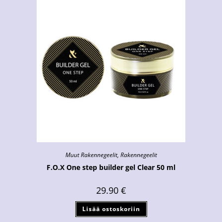
Muut Rakennegeelit
,
Rakennegeelit
F.O.X One step builder gel Clear 50 ml
29.90
€
Lisää ostoskoriin