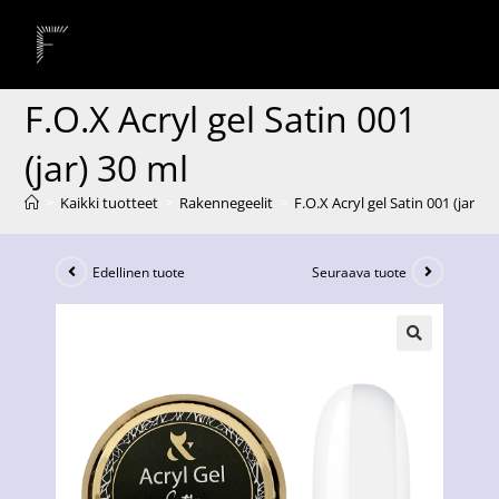
F.O.X Acryl gel Satin 001
(jar) 30 ml
>
Kaikki tuotteet
>
Rakennegeelit
>
F.O.X Acryl gel Satin 001 (jar) 3
Edellinen tuote
Seuraava tuote