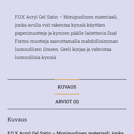
F.O.X Acryl Gel Satin – Monipuolinen materiaali,
jonka avulla voit rakentaa kynsiä käyttäen
paperimuotteja ja kynnen päälle laitettavia Dual
Forms-muotteja saavuttamalla mahdollisimman
luonnollisen ilmeen. Geeli korjaa ja vahvistaa
luonnollisia kynsiä.
KUVAUS
ARVIOT (0)
Kuvaus
F.O.X Acryl Gel Satin – Monipuolinen materiaali, jonka