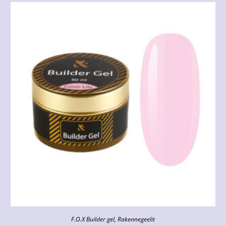
F.O.X Builder gel
,
Rakennegeelit