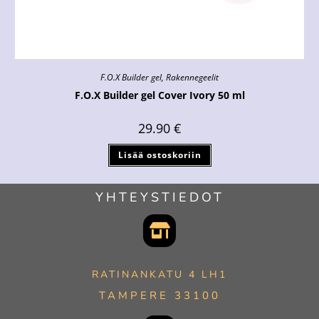
F.O.X Builder gel
,
Rakennegeelit
F.O.X Builder gel Cover Ivory 50 ml
29.90
€
Lisää ostoskoriin
YHTEYSTIEDOT
RATINANKATU 4 LH1
TAMPERE 33100